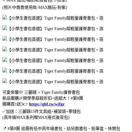
⭐️ MAX 酷玩-磁扣軟殼書包(下拉型)
(照片中喬喬使用款-MAX酷玩-粉紫)
可愛來襲🩷 三麗鷗 × Tiger Family護脊書包
新品團購🎉開學季超殺折扣+送超大！#第8團
團購買1送3👉
https://gbf.tw/wjfgr
✅️加送：三麗鷗15件文具組+補習袋+零錢包
(高年級MAX系列贈MAX捲式後背包)
📍 #第8團 這團有低中高年級書包、幼兒園書包、鉛筆盒、休閒包