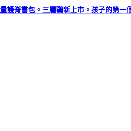
ily超輕量護脊書包。三麗鷗新上市。孩子的第