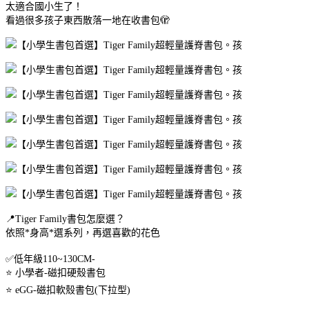
太適合國小生了！
看過很多孩子東西散落一地在收書包🫣
📍Tiger Family書包怎麼選？
依照*身高*選系列，再選喜歡的花色
✅️低年級110~130CM-
⭐️ 小學者-磁扣硬殼書包
⭐️ eGG-磁扣軟殼書包(下拉型)