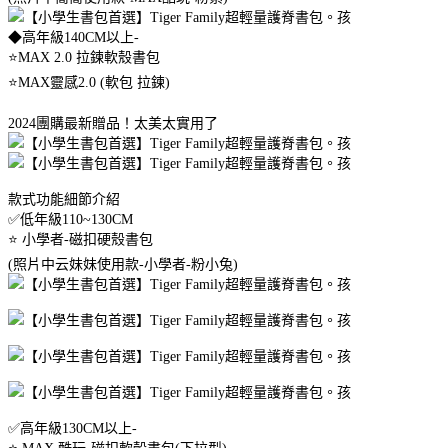
◆高年級140CM以上-
⭐️MAX 2.0 拉鍊軟殼書包
⭐️MAX靈感2.0 (軟包 拉鍊)
2024團購最新贈品！太美太實用了
款式功能細節介紹
✅️低年級110~130CM
⭐️ 小學者-磁扣硬殼書包
(照片中云妹妹使用款-小學者-粉小兔)
✅️高年級130CM以上-