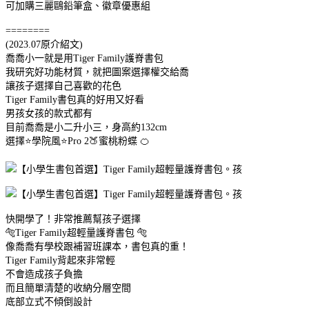
可加購三麗鷗鉛筆盒、徽章優惠組
========
(2023.07原介紹文)
喬喬小一就是用Tiger Family護脊書包
我研究好功能材質，就把圖案選擇權交給喬
讓孩子選擇自己喜歡的花色
Tiger Family書包真的好用又好看
男孩女孩的款式都有
目前喬喬是小二升小三，身高約132cm
選擇⭐️學院風⭐️Pro 2🍑蜜桃粉蝶 🍊
快開學了！非常推薦幫孩子選擇
🐅Tiger Family超輕量護脊書包 🐅
像喬喬有學校跟補習班課本，書包真的重！
Tiger Family背起來非常輕
不會造成孩子負擔
而且簡單清楚的收納分層空間
底部立式不傾倒設計