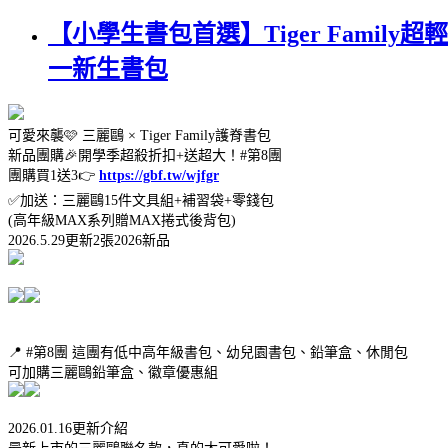
【小學生書包首選】Tiger Fam
一新生書包
可愛來襲🩷 三麗鷗 × Tiger Family護脊書包
新品團購🎉開學季超殺折扣+送超大！#第8團
團購買1送3👉
https://gbf.tw/wjfgr
✅️加送：三麗鷗15件文具組+補習袋+零錢包
(高年級MAX系列贈MAX捲式後背包)
2026.5.29更新2張2026新品
📍 #第8團 這團有低中高年級書包、幼兒園書包、鉛筆盒、休閒包
可加購三麗鷗鉛筆盒、徽章優惠組
2026.01.16更新介紹