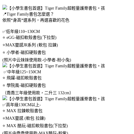
📍Tiger Family書包怎麼選？
依照*身高*選系列，再選喜歡的花色
✅️低年級110~130CM
⭐️ eGG-磁扣軟殼書包(下拉型)
⭐️MAX靈感JR系列 (軟包 拉鍊)
⭐️ 小學者-磁扣硬殼書包
(照片中云妹妹使用款-小學者-粉小兔)
✅️中年級125~150CM
⭐️ 飛躍-磁扣軟殼書包
⭐️ 學院風-磁扣硬殼書包
（喬喬三年級使用款，二升三 132cm）
✅️高年級130CM以上-
⭐️ MAX 拉鍊軟殼書包
⭐️MAX靈感 (軟包 拉鍊)
⭐️ MAX 酷玩-磁扣軟殼書包(下拉型)
(照片中喬喬使用款-MAX酷玩-粉紫)