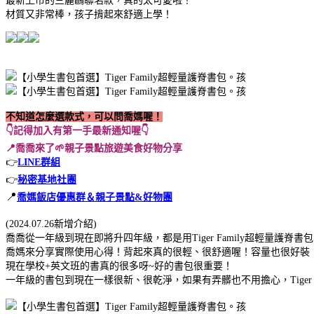
最新上市的三麗鷗聯名款，真的太可愛啦！
材質又非常棒，孩子揹起來舒適上學！
不知道怎麼選款式，可以問喬媽喔！
👇記得加入有第一手最新通知喔👇
📍喬喬來了🌱親子景點旅遊美食好物分享
👉
LINE群組
👉
秘密基地社團
📍
喬媽飯店優惠群＆親子景點&好物團
(2024.07.26新增介紹)
喬喬從一年級到現在即將升四年級，都是用Tiger Family超輕量護脊書包
喬媽來分享實際使用心得！背起來真的很輕、很舒適喔！容量也很好裝
現在學校+英文班的書真的很多呀~好的書包很重要！
一年級的書包到現在一樣很新、很乾淨，如果有弄髒也不用擔心，Tiger F